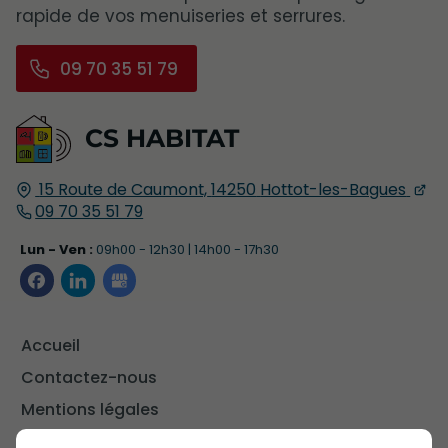
rapide de vos menuiseries et serrures.
09 70 35 51 79
CS HABITAT
15 Route de Caumont,
14250
Hottot-les-Bagues
09 70 35 51 79
Lun - Ven :
09h00 - 12h30 | 14h00 - 17h30
Accueil
Contactez-nous
Mentions légales
Plan du site