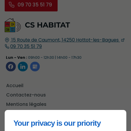
09 70 35 51 79
CS HABITAT
15 Route de Caumont,
14250
Hottot-les-Bagues
09 70 35 51 79
Lun - Ven :
09h00 - 12h30 | 14h00 - 17h30
Accueil
Contactez-nous
Mentions légales
Plan du site
Your privacy is our priority