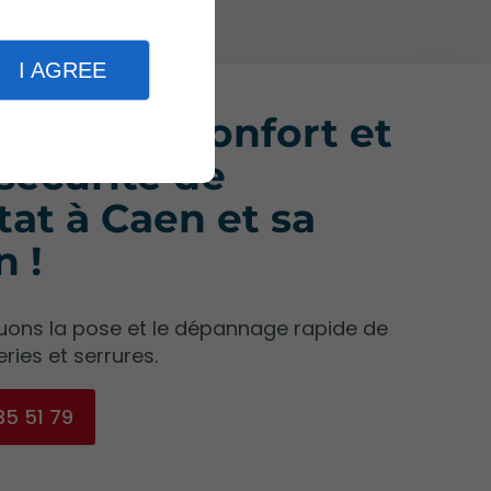
I AGREE
aliste du confort et
 sécurité de
itat à Caen et sa
n !
uons la pose et le dépannage rapide de
ries et serrures.
35 51 79