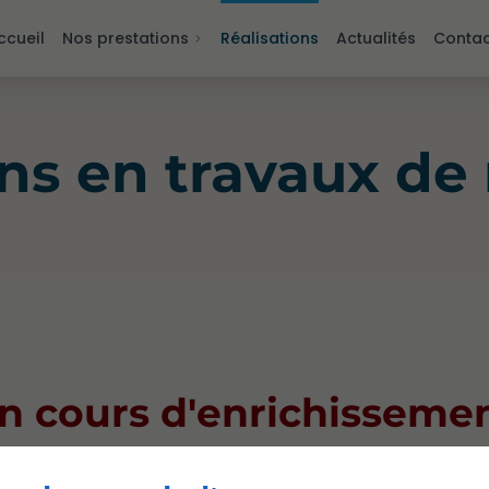
ccueil
Nos prestations
Réalisations
Actualités
Contac
ons en travaux de
n cours d'enrichisseme