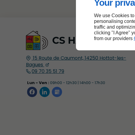
Your priva
We use Cookies to
personalising conte
traffic and optimizi
clicking "I Agree" 
CS HABITAT
from our providers
15 Route de Caumont,
14250
Hottot-les-
Bagues
09 70 35 51 79
Lun - Ven :
09h00 - 12h30 | 14h00 - 17h30