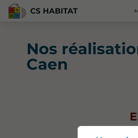
CS HABITAT
A
Nos réalisati
Caen
E