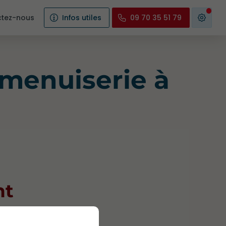
tez-nous
Infos utiles
09 70 35 51 79
 menuiserie à
nt