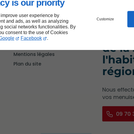
cy is our priority
 improve user experience by
Customize
nt and ads, as well as analyzing
ng social networks functionalities. By
Spéci
you consent to the use of Cookies
Accueil
Google
Facebook
.
Contactez-nous
de la
Mentions légales
l'hab
Plan du site
régio
Nous effect
vos menuise
09 70 