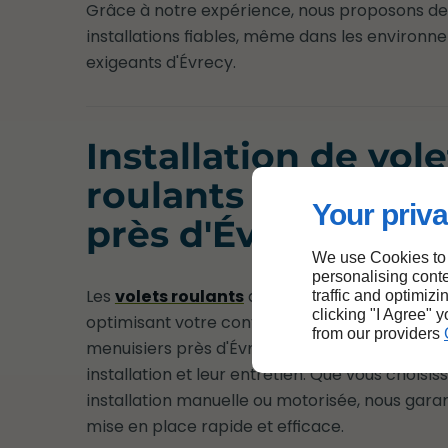
Grâce à notre expérience, nous proposons de
installations fiables, même dans les environ
exigeants d'Évrecy.
Installation de vole
roulants par un art
Your priva
près d'Évrecy
We use Cookies to
personalising conte
Les
volets roulants
allient sécurité et modern
traffic and optimizi
clicking "I Agree" 
optimisant votre confort. Notre équipe d'artis
from our providers
menuisiers près d'Évrecy est spécialisée dans
installation et leur entretien. Que vous choisis
installation manuelle ou motorisée, nous gara
mise en place rapide et efficace.