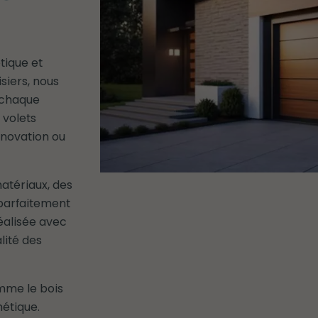
étique et
siers, nous
 chaque
 volets
énovation ou
atériaux, des
t parfaitement
éalisée avec
lité des
omme le bois
hétique.