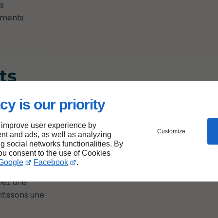
s
nements
ts
isan
cy is our priority
 improve user experience by
Customize
nt and ads, as well as analyzing
ité, tout en
ng social networks functionalities. By
you consent to the use of Cookies
ans
Google
Facebook
.
 leur
siez une
ntissons une