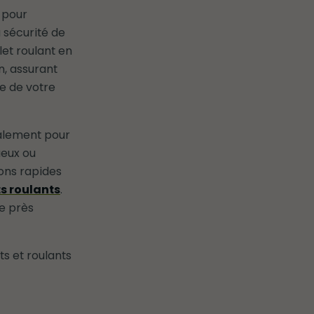
 pour
a sécurité de
et roulant en
n, assurant
re de votre
galement pour
ueux ou
ions rapides
ts roulants
.
le près
s et roulants