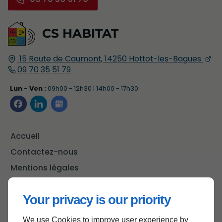
CS HABITAT
15 Route de Caumont,
14250
Hottot-les-Bagues
09 70 35 51 79
Lun - Ven :
09h00 - 12h30 | 14h00 - 17h30
Accueil
Contactez-nous
Mentions légales
Plan du site
Your privacy is our priority
We use Cookies to improve user experience by