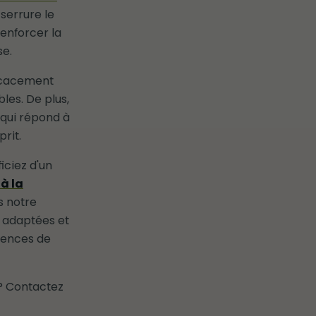
 serrure le
renforcer la
se.
ficacement
les. De plus,
 qui répond à
prit.
iciez d'un
 à la
s notre
s adaptées et
gences de
 ? Contactez