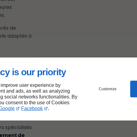
eures
es.
près de
eils adaptés à
n
cy is our priority
pour
 improve user experience by
Customize
nt and ads, as well as analyzing
de
ng social networks functionalities. By
you consent to the use of Cookies
Google
Facebook
.
s spécialisés
ement de