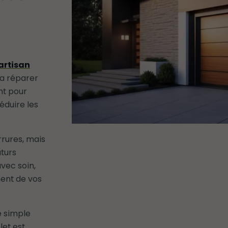
artisan
la réparer
nt pour
éduire les
rrures, mais
uturs
vec soin,
ment de vos
e simple
let est