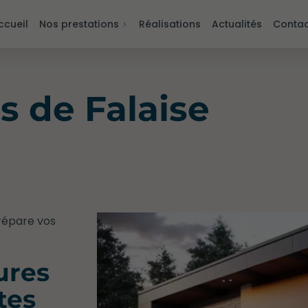
ccueil
Nos prestations
Réalisations
Actualités
Contac
s de Falaise
 répare vos
ures
ites