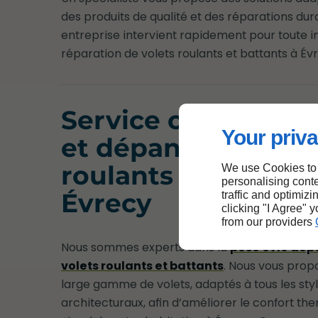
des produits de qualité et des réparations dur
entreprise intervient rapidement pour toute in
réparation de volets roulants et battants à Év
Service complet d
Your priva
et dépannage de v
roulants et battant
We use Cookies to
personalising conte
Évrecy
traffic and optimizi
clicking "I Agree" 
from our providers
Nous sommes experts dans la
pose et le dé
volets roulants et battants
. Nous vous prop
large gamme de volets, adaptés à tous les sty
architecturaux, afin d’améliorer le confort th