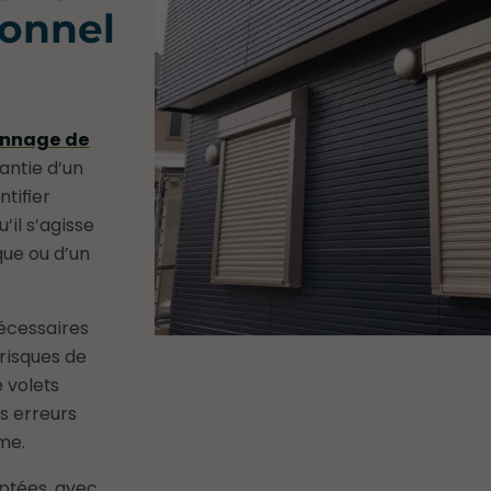
ionnel
annage de
antie d’un
ntifier
il s’agisse
ue ou d’un
nécessaires
 risques de
 volets
s erreurs
me.
aptées, avec