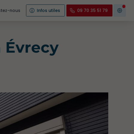
tez-nous
Infos utiles
09 70 35 51 79
à Évrecy