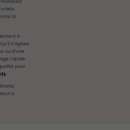
hoisissiez
 volets
vons la
idement à
u’il s’agisse
ux ou d’une
age rapide
qualité pour
ets
.
attants
aison à