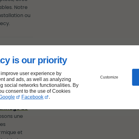
ables. Notre
stallation ou
recy.
e pose
cy is our priority
olets
s à
 improve user experience by
Customize
nt and ads, as well as analyzing
ng social networks functionalities. By
you consent to the use of Cookies
Google
Facebook
.
pannage de
osons une
les
ermique et